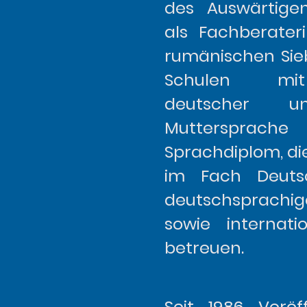
des Auswärtige
als Fachberater
rumänischen Si
Schulen mit
deutscher un
Muttersprach
Sprachdiplom, di
im Fach Deuts
deutschsprachig
sowie internati
betr
Seit 1986 Veröf