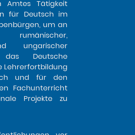
n Amtes Tätigkeit
in für Deutsch im
ebenbürgen, um an
 rumänischer,
d ungarischer
e das Deutsche
e Lehrerfortbildung
ch und für den
en Fachunterricht
onale Projekte zu
euen.
fentlichungen vor