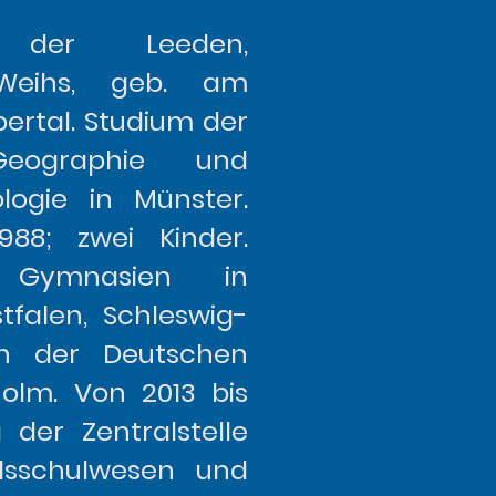
 der Leeden,
Weihs, geb. am
pertal. Studium der
Geographie und
ologie in Münster.
988; zwei Kinder.
 Gymnasien in
tfalen, Schleswig-
an der Deutschen
holm. Von 2013 bis
 der Zentralstelle
dsschulwesen und